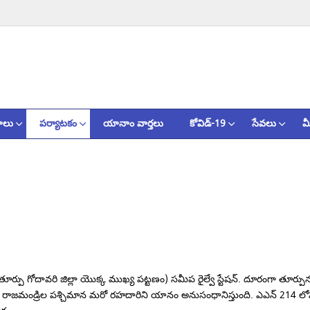
ాలు
పర్యాటకం
యానాం వార్తలు
కోవిడ్-19
సేవలు
మ
 (తూర్పు గోదావరి జిల్లా యొక్క ముఖ్య పట్టణం) సమీప రైల్వే స్టేషన్. దూరంగా త
జమండ్రిల పశ్చిమాన మరో రహదారిని యానం అనుసంధానిస్తుంది. ఎఎన్ 214 లోని ఒ