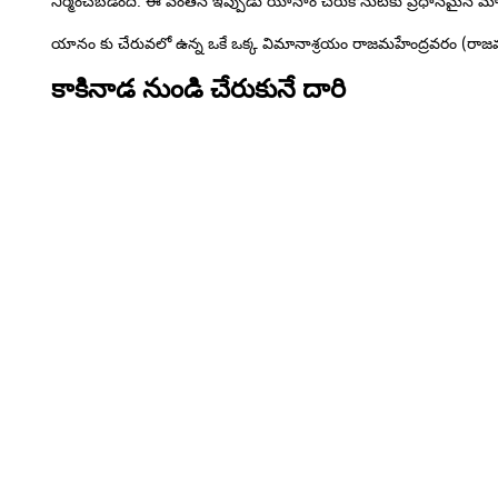
నిర్మించబడింది. ఈ వంతెన ఇప్పుడు యానాం చేేేేరుకొనుటకు ప్రధానమైన మార
యానం కు చేరువలో ఉన్న ఒకే ఒక్క విమానాశ్రయం రాజమహేంద్రవరం (రాజమం
కాకినాడ నుండి చేరుకునే దారి