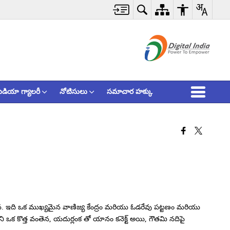
ీడియా గ్యాలరీ
నోటిసులు
సమాచార హక్కు
ూర్పున. ఇది ఒక ముఖ్యమైన వాణిజ్య కేంద్రం మరియు ఓడరేవు పట్టణం మరియు
క కొత్త వంతెన, యదుర్లంక తో యానం కనెక్ట్ అయి, గౌతమి నదిపై