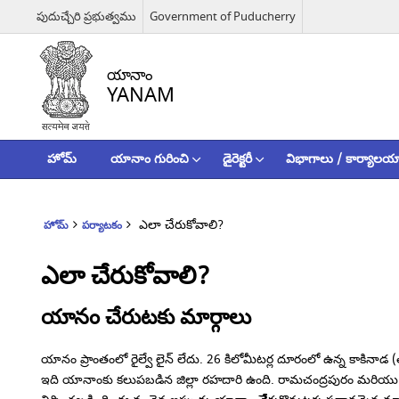
పుదుచ్చేరి ప్రభుత్వము
Government of Puducherry
యానాం
YANAM
హోమ్
యానాం గురించి
డైరెక్టరీ
విభాగాలు / కార్యాలయ
ఎలా చేరుకోవాలి?
హోమ్
పర్యాటకం
ఎలా చేరుకోవాలి?
యానం చేరుటకు మార్గాలు
యానం ప్రాంతంలో రైల్వే లైన్ లేదు. 26 కిలోమీటర్ల దూరంలో ఉన్న కాకినాడ
ఇది యానాంకు కలుపబడిన జిల్లా రహదారి ఉంది. రామచంద్రపురం మరియు రా