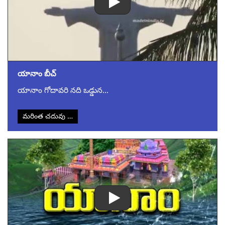
యానాం బీచ్
యానాం గోదావరి నది ఒడ్డున…
మరింత చదువు …