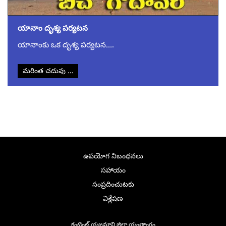
యానాం దృశ్య పర్యటన
యానాంకు ఒక దృశ్య పర్యటన….
మరింత చదువు …
ఉపయోగ నిబంధనలు
సహాయం
సంప్రదించుటకు
విశ్లేషణ
కంటెంట్ యజమాని జిల్లా యంత్రాంగం