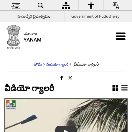
పుదుచ్చేరి ప్రభుత్వము
Government of Puducherry
యానాం
YANAM
వీడియో గ్యాలరీ
హోమ్
మీడియా గ్యాలరీ
వీడియో గ్యాలరీ