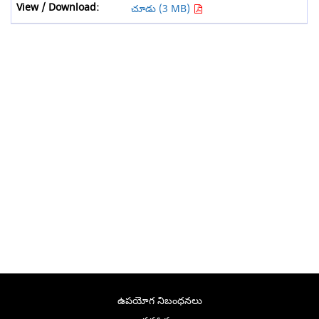
చూడు (3 MB)
ఉపయోగ నిబంధనలు