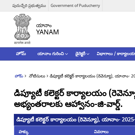
పుదుచ్చేరి ప్రభుత్వము
Government of Puducherry
యానాం
YANAM
హోమ్
యానాం గురించి
డైరెక్టరీ
విభాగాలు / కార్యాలయ
నోటిసులు
డిప్యూటీ కలెక్టర్ కార్యాలయం (రెవెన్యూ), యానాం- 
హోమ్
డిప్యూటీ కలెక్టర్ కార్యాలయం (రెవెన
అభ్యంతరాలకు ఆహ్వానం-జి-వార్డ్.
డిప్యూటీ కలెక్టర్ కార్యాలయం (రెవెన్యూ), యానాం- 2025
హక్కు
వివరాలు