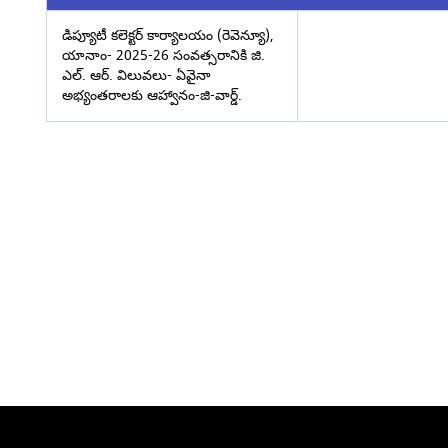
డిప్యూటీ కలెక్టర్ కార్యాలయం (రెవెన్యూ),
యానాం- 2025-26 సంవత్సరానికి జి.
ఎల్. ఆర్. విలువలు- ఏవైనా
అభ్యంతరాలకు ఆహ్వానం-జి-వార్డ్.