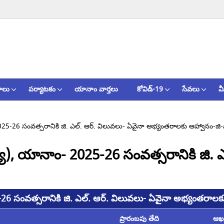
ాలు
పర్యాటకం
యానాం వార్తలు
కోవిడ్-19
సేవలు
మ
2025-26 సంవత్సరానికి జి. ఎల్. ఆర్. విలువలు- ఏవైనా అభ్యంతరాలకు ఆహ్వానం-జి-వా
్యూ), యానాం- 2025-26 సంవత్సరానికి జి. 
-26 సంవత్సరానికి జి. ఎల్. ఆర్. విలువలు- ఏవైనా అభ్యంతరాలకు 
ప్రారంబపు తేది
ఆఖర