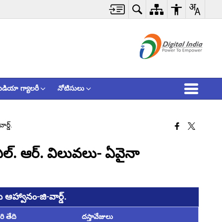
ీడియా గ్యాలరీ
నోటిసులు
ర్డ్.
ఎల్. ఆర్. విలువలు- ఏవైనా
ఆహ్వానం-జి-వార్డ్.
ి తేది
దస్తావేజులు