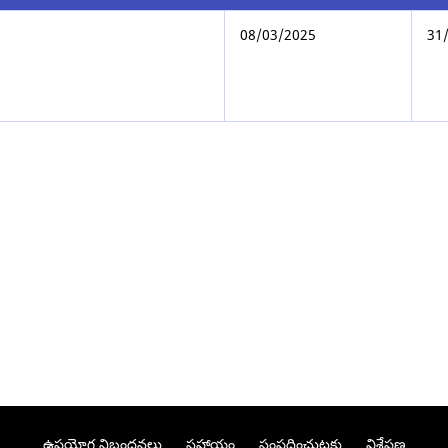
08/03/2025
31
ఉపయోగ నిబంధనలు
సహాయం
సంప్రదించుటకు
విశ్లేషణ