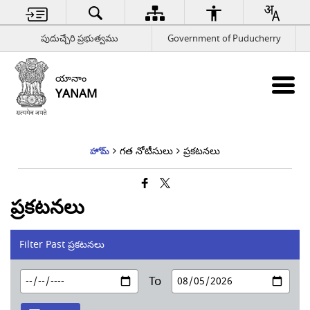
పుదుచ్చేరి ప్రభుత్వము
Government of Puducherry
యానాం
YANAM
గత నోటీసులు
ప్రకటనలు
హోమ్
ప్రకటనలు
Filter Past ప్రకటనలు
To