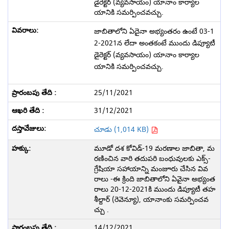
డైరెక్టర్ (వ్యవసాయం) యానాం కార్యాల
యానికి సమర్పించవచ్చు.
జాబితాలోని ఏదైనా అభ్యంతరం ఉంటే 03-1
2-2021న లేదా అంతకంటే ముందు డిప్యూటీ
డైరెక్టర్ (వ్యవసాయం) యానాం కార్యాల
యానికి సమర్పించవచ్చు.
25/11/2021
31/12/2021
చూడు (1,014 KB)
మూడో దశ కోవిడ్-19 మరణాల జాబితా, మ
రణించిన వారి తదుపరి బంధువులకు ఎక్స్-
గ్రేషియా సహాయాన్ని మంజూరు చేసిన వివ
రాలు -ఈ క్రింది జాబితాలోని ఏవైనా అభ్యంత
రాలు 20-12-2021కి ముందు డిప్యూటీ తహ
శీల్దార్ (రెవెన్యూ), యానాంకు సమర్పించవ
చ్చు .
14/12/2021