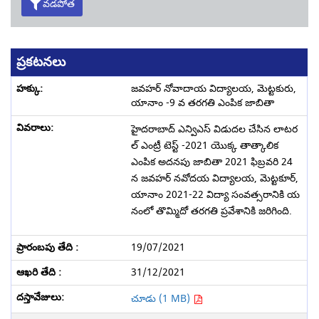
వడపోత
ప్రకటనలు
జవహర్ నోవాదాయ విద్యాలయ, మెట్టకురు,
యానాం -9 వ తరగతి ఎంపిక జాబితా
హైదరాబాద్ ఎన్విఎస్ విడుదల చేసిన లాటర
ల్ ఎంట్రీ టెస్ట్ -2021 యొక్క తాత్కాలిక
ఎంపిక అదనపు జాబితా 2021 ఫిబ్రవరి 24
న జవహర్ నవోదయ విద్యాలయ, మెట్టకూర్,
యానాం 2021-22 విద్యా సంవత్సరానికి య
నంలో తొమ్మిదో తరగతి ప్రవేశానికి జరిగింది.
19/07/2021
31/12/2021
చూడు (1 MB)