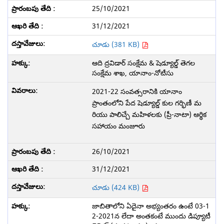
25/10/2021
31/12/2021
చూడు (381 KB)
ఆది ద్రవిడార్ సంక్షేమ & షెడ్యూల్డ్ తెగల
సంక్షేమ శాఖ, యానాం-నోటీసు
2021-22 సంవత్సరానికి యానాం
ప్రాంతంలోని పేద షెడ్యూల్డ్ కుల గర్భిణీ మ
రియు పాలిచ్చే మహిళలకు (ప్రీ-నాటా) ఆర్థిక
సహాయం మంజూరు
26/10/2021
31/12/2021
చూడు (424 KB)
జాబితాలోని ఏదైనా అభ్యంతరం ఉంటే 03-1
2-2021న లేదా అంతకంటే ముందు డిప్యూటీ