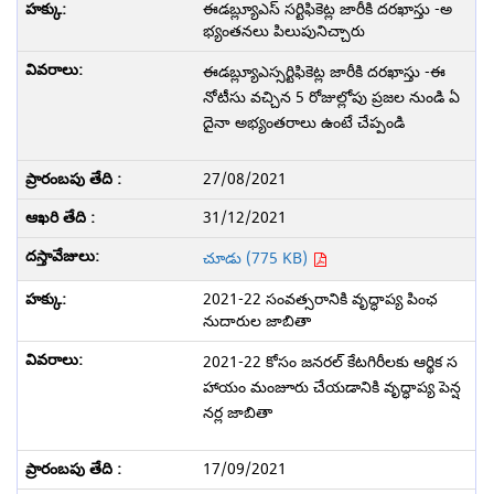
ఈడబ్ల్యూఎస్ సర్టిఫికెట్ల జారీకి దరఖాస్తు -అ
భ్యంతనలు పిలుపునిచ్చారు
ఈడబ్ల్యూఎస్సర్టిఫికెట్ల జారీకి దరఖాస్తు -ఈ
నోటీసు వచ్చిన 5 రోజుల్లోపు ప్రజల నుండి ఏ
దైనా అభ్యంతరాలు ఉంటే చేప్పండి
27/08/2021
31/12/2021
చూడు (775 KB)
2021-22 సంవత్సరానికి వృద్ధాప్య పింఛ
నుదారుల జాబితా
2021-22 కోసం జనరల్ కేటగిరీలకు ఆర్థిక స
హాయం మంజూరు చేయడానికి వృద్ధాప్య పెన్ష
నర్ల జాబితా
17/09/2021