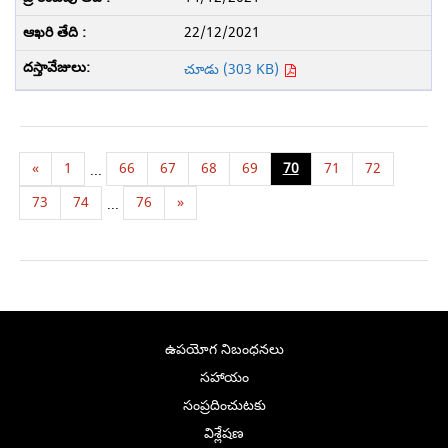
22/12/2021
చూడు (303 KB)
«
1
66
67
68
69
70
71
72
...
73
74
76
»
...
ఉపయోగ నిబంధనలు
సహాయం
సంప్రదించుటకు
విశ్లేషణ