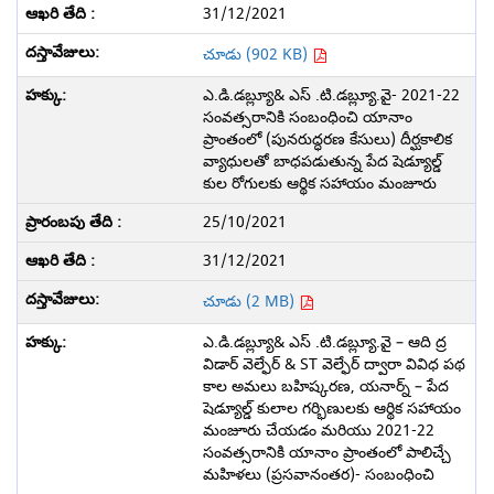
31/12/2021
చూడు (902 KB)
ఎ.డి.డబ్ల్యూ& ఎస్ .టి.డబ్ల్యూ.వై- 2021-22
సంవత్సరానికి సంబంధించి యానాం
ప్రాంతంలో (పునరుద్ధరణ కేసులు) దీర్ఘకాలిక
వ్యాధులతో బాధపడుతున్న పేద షెడ్యూల్డ్
కుల రోగులకు ఆర్థిక సహాయం మంజూరు
25/10/2021
31/12/2021
చూడు (2 MB)
ఎ.డి.డబ్ల్యూ& ఎస్ .టి.డబ్ల్యూ.వై – ఆది ద్ర
విడార్ వెల్ఫేర్ & ST వెల్ఫేర్ ద్వారా వివిధ పథ
కాల అమలు బహిష్కరణ, యనార్న్ – పేద
షెడ్యూల్డ్ కులాల గర్భిణులకు ఆర్థిక సహాయం
మంజూరు చేయడం మరియు 2021-22
సంవత్సరానికి యానాం ప్రాంతంలో పాలిచ్చే
మహిళలు (ప్రసవానంతర)- సంబంధించి