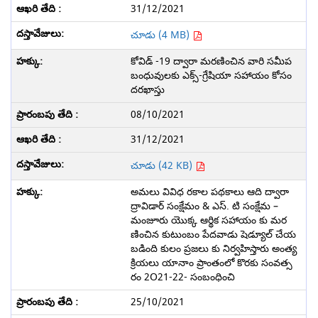
31/12/2021
చూడు (4 MB)
కోవిడ్ -19 ద్వారా మరణించిన వారి సమీప
బంధువులకు ఎక్స్-గ్రేషియా సహాయం కోసం
దరఖాస్తు
08/10/2021
31/12/2021
చూడు (42 KB)
అమలు వివిధ రకాల పథకాలు ఆది ద్వారా
ద్రావిడార్ సంక్షేమం & ఎస్. టి సంక్షేమ –
మంజూరు యొక్క ఆర్థిక సహాయం కు మర
ణించిన కుటుంబం పేదవాడు షెడ్యూల్ చేయ
బడింది కులం ప్రజలు కు నిర్వహిస్తారు అంత్య
క్రియలు యానాం ప్రాంతంలో కొరకు సంవత్స
రం 2O21-22- సంబంధించి
25/10/2021